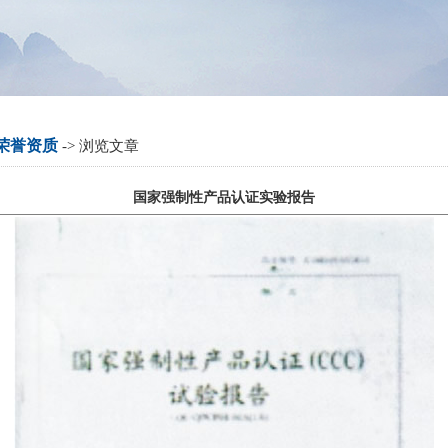
荣誉资质
-> 浏览文章
国家强制性产品认证实验报告