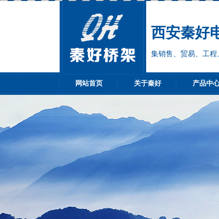
西安秦好
集销售、贸易、工程
网站首页
关于秦好
产品中