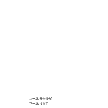
上一篇:
安全报告
]
下一篇: 没有了